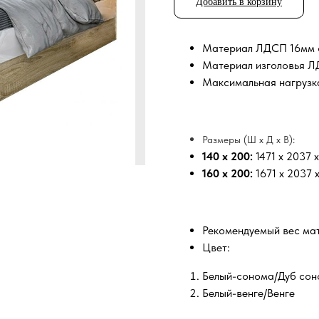
Добавить в корзину
Материал ЛДСП 16мм с
Материал изголовья 
Максимальная нагрузка
Размеры (Ш х Д х В):
140 х 200:
1471 x 2037 
160 х 200:
1671 х 2037 
Рекомендуемый вес мат
Цвет:
Белый-сонома/Дуб со
Белый-венге/Венге