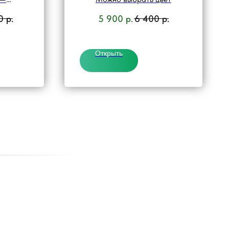
дни,
0
р.
5 900
р.
6 400
р.
дники:
чка»
Открыть