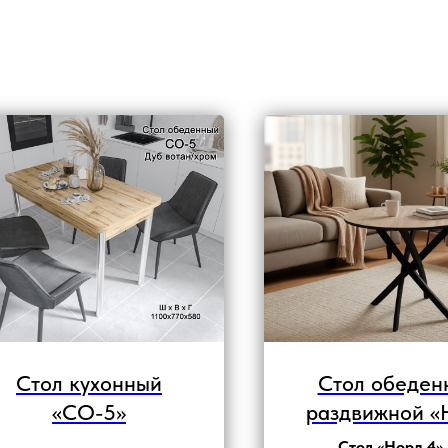
Стол кухонный
Стол обеден
«СО-5»
раздвижной «
4»
Стол «Норд 4»