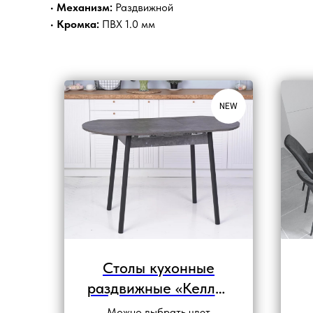
•
Механизм:
Раздвижной
•
Кромка:
ПВХ 1.0 мм
NEW
Столы кухонные
раздвижные «Келли»
(ЛДСП)
Можно выбрать цвет