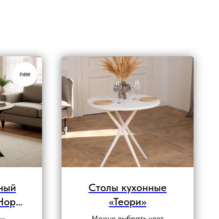
new
ный
Столы кухонные
Норд
«Теори»
 —
Можно выбрать цвет