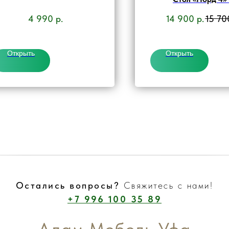
компактный в бу
4 990
р.
14 900
р.
15 70
просторный в праз
механизм «бабо
Открыть
Открыть
Остались вопросы?
Свяжитесь с нами!
+7 996 100 35 89