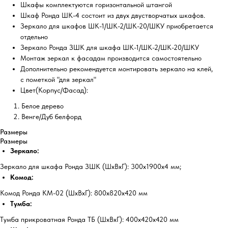
Шкафы комплектуются горизонтальной штангой
Шкаф Ронда ШК-4 состоит из двух двустворчатых шкафов.
Зеркало для шкафов ШК-1/ШК-2/ШК-20/ШКУ приобретается
отдельно
Зеркало Ронда ЗШК для шкафа ШК-1/ШК-2/ШК-20/ШКУ
Монтаж зеркал к фасадам производится самостоятельно
Дополнительно рекомендуется монтировать зеркало на клей,
с пометкой "для зеркал"
Цвет(Корпус/Фасад):
Белое дерево
Венге/Дуб белфорд
Размеры
Размеры
Зеркало:
Зеркало для шкафа Ронда ЗШК (ШхВхГ): 300х1900х4 мм;
Комод:
Комод Ронда КМ-02 (ШхВхГ): 800х820х420 мм
Тумба:
Тумба прикроватная Ронда ТБ (ШхВхГ): 400х420х420 мм