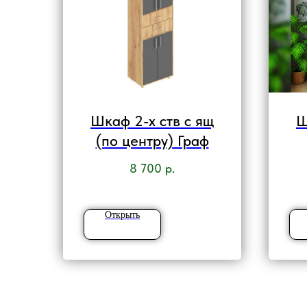
Шкаф 2-х ств с ящ
Ш
(по центру) Граф
8 700
р.
Открыть