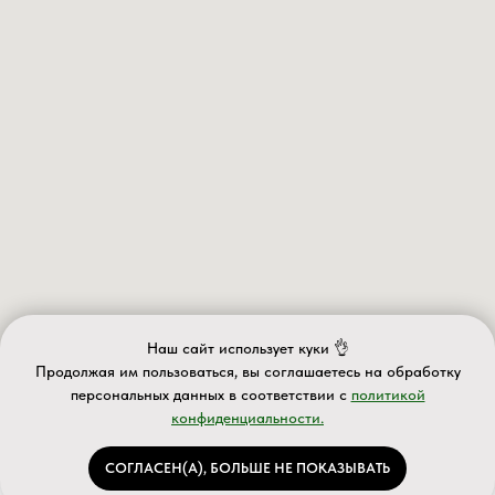
Наш сайт использует куки 👌
Продолжая им пользоваться, вы соглашаетесь на обработку
персональных данных в соответствии с
политикой
конфиденциальности.
ИП Валеев А.Д.
ИНН 027610563063 ОГРНИП 320028000077588
Информация на сайте носит информационный характер и не
СОГЛАСЕН(А), БОЛЬШЕ НЕ ПОКАЗЫВАТЬ
является публичной офертой
Каталог
Услуги
Акции