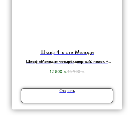
Шкаф 4-х ств Мелоди
Шкаф «Мелоди» четырёхдверный: полок +
центральный отсек со штангой
12 800
р.
15 900
р.
Открыть