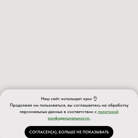
Наш сайт использует куки 👌
Продолжая им пользоваться, вы соглашаетесь на обработку
персональных данных в соответствии с
политикой
конфиденциальности.
ИП Валеев А.Д.
ИНН 027610563063 ОГРНИП 320028000077588
Информация на сайте носит информационный характер и не
СОГЛАСЕН(А), БОЛЬШЕ НЕ ПОКАЗЫВАТЬ
является публичной офертой
Каталог
Услуги
Акции