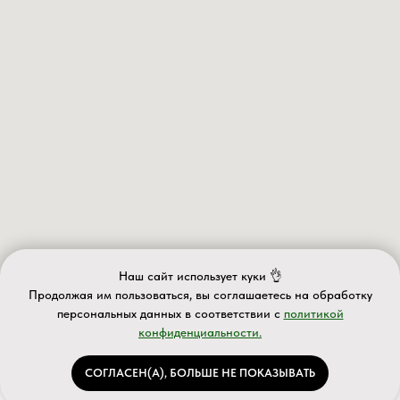
Наш сайт использует куки 👌
Продолжая им пользоваться, вы соглашаетесь на обработку
персональных данных в соответствии с
политикой
конфиденциальности.
ИП Валеев А.Д.
СОГЛАСЕН(А), БОЛЬШЕ НЕ ПОКАЗЫВАТЬ
ИНН 027610563063 ОГРНИП 320028000077588
Каталог
Услуги
Акции