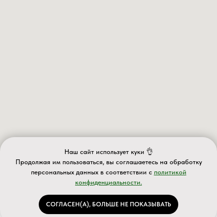
Наш сайт использует куки 👌
Продолжая им пользоваться, вы соглашаетесь на обработку
персональных данных в соответствии с
политикой
конфиденциальности.
ИП Валеев А.Д.
ИНН 027610563063 ОГРНИП 320028000077588
Информация на сайте носит информационный характер и не
СОГЛАСЕН(А), БОЛЬШЕ НЕ ПОКАЗЫВАТЬ
является публичной офертой
Каталог
Услуги
Акции