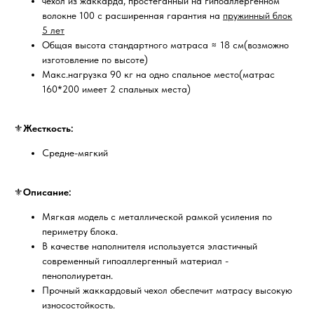
чехол из жаккарда, простеганный на гипоаллергенном
волокне 100 с расширенная гарантия на
пружинный блок
5 лет
Общая высота стандартного матраса ≈ 18 см(возможно
изготовление по высоте)
Макс.нагрузка 90 кг на одно спальное место(матрас
160*200 имеет 2 спальных места)
⚜️
Жесткость:
Средне-мягкий
⚜️
Описание:
Мягкая модель с металлической рамкой усиления по
периметру блока.
В качестве наполнителя используется эластичный
современный гипоаллергенный материал -
пенополиуретан.
Прочный жаккардовый чехол обеспечит матрасу высокую
износостойкость.