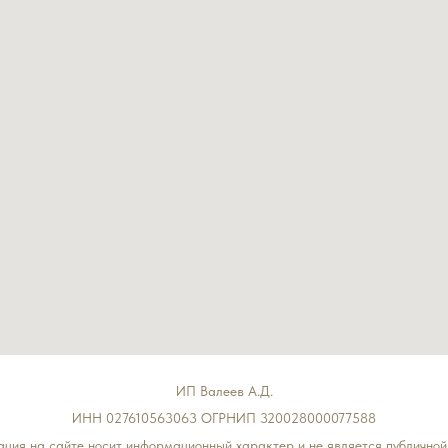
ИП Валеев А.Д.
ИНН 027610563063 ОГРНИП 320028000077588
ция на сайте носит информационный характер и не является публичной