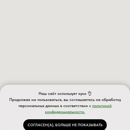
Наш сайт использует куки 👌
Продолжая им пользоваться, вы соглашаетесь на обработку
персональных данных в соответствии с
политикой
конфиденциальности.
ИП Валеев А.Д.
ИНН 027610563063 ОГРНИП 320028000077588
Информация на сайте носит информационный характер и не
СОГЛАСЕН(А), БОЛЬШЕ НЕ ПОКАЗЫВАТЬ
является публичной офертой