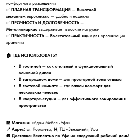
комфортного размещения
✅
ПЛАВНАЯ ТРАНСФОРМАЦИЯ
—
Выкатной
механизм
еврокнижка — удобно и надежно
✅
ПРОЧНОСТЬ И ДОЛГОВЕЧНОСТЬ
—
Металлокаркас
выдерживает высокие нагрузки
✅
ПРАКТИЧНОСТЬ
—
Вместительный ящик
для организации
хранения
🏠 ГДЕ ИСПОЛЬЗОВАТЬ?
В гостиной
— как
стильный и функциональный
основной диван
В загородном доме
— для
просторной зоны отдыха
В гостевой комнате
— где
важен комфорт для
нескольких человек
В квартире-студии
— для
эффективного зонирования
пространства
🏪 Магазин:
«Адам Мебель Уфа»
📍 Адрес:
ул. Королева, 14, ТЦ «Звездный», Уфа
🚐 Доставка:
Бесплатно по Уфе на следующий рабочий день!