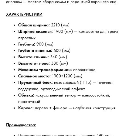
диваном — местом сбора семьи и гарантией хорошего сна.
ХАРАКТЕРИСТИКИ
Общая ширина:
2210 (мм)
Ширина сиденья:
1900 (мм) — комфортно для троих
взрослых
Глубина:
900 (мм)
Глубина сиденья:
600 (мм)
Высота спинки:
540 (мм)
Высота от пола:
380 (мм)
Механизм трансформации:
еврокнижка
Спальное место:
1900×1200 (мм)
Пружинный блок:
независимый (НПБ) — точечная
поддержка, ортопедический эффект
Обивка:
искусственный велюр — износостойкий,
практичный
Каркас:
дерево + фанера — надёжная конструкция
Преимущества:
Просторное сиденье для троих — ширина 190 см —